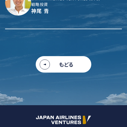
戦略投資
神尾 青
もどる